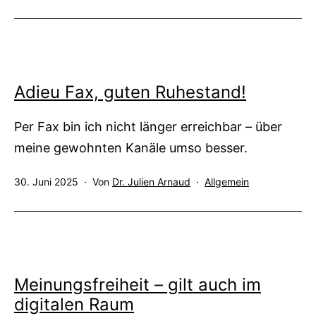
am
als
Internet-
Bewertungen
Adieu Fax, guten Ruhestand!
Per Fax bin ich nicht länger erreichbar – über
meine gewohnten Kanäle umso besser.
Veröffentlicht
Kategorisiert
30. Juni 2025
Von
Dr. Julien Arnaud
Allgemein
am
als
Meinungsfreiheit – gilt auch im
digitalen Raum