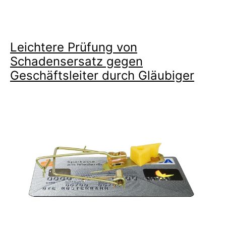
bei
Bargeschäften
(§
Leichtere Prüfung von
142
Schadensersatz gegen
InsO)
Geschäftsleiter durch Gläubiger