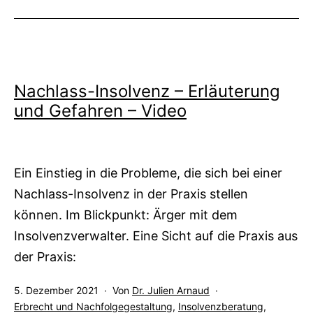
144/21
(Wx)
-
Erbrecht
Nachlass-Insolvenz – Erläuterung
vs.
und Gefahren – Video
InsR
Ein Einstieg in die Probleme, die sich bei einer
Nachlass-Insolvenz in der Praxis stellen
können. Im Blickpunkt: Ärger mit dem
Insolvenzverwalter. Eine Sicht auf die Praxis aus
der Praxis:
Veröffentlicht
5. Dezember 2021
Von
Dr. Julien Arnaud
am
Kategorisiert
Erbrecht und Nachfolgegestaltung
,
Insolvenzberatung
,