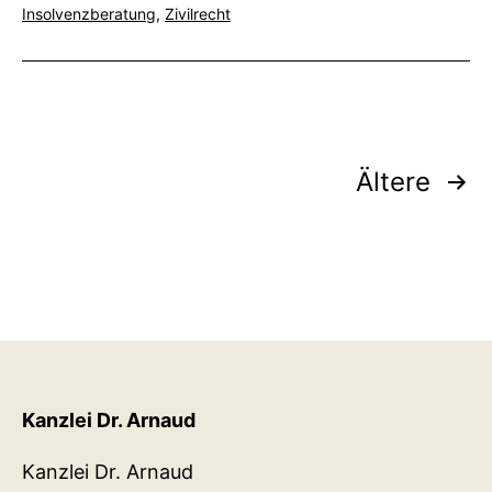
als
Insolvenzberatung
,
Zivilrecht
Seitennummerierung
Ältere
der
Beiträge
Kanzlei Dr. Arnaud
Kanzlei Dr. Arnaud