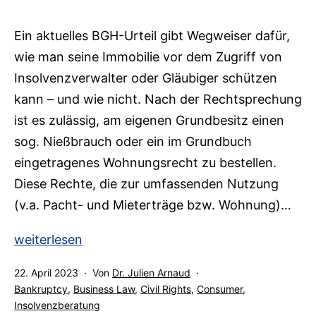
wenn
Erbrecht
Ein aktuelles BGH-Urteil gibt Wegweiser dafür,
auf
wie man seine Immobilie vor dem Zugriff von
Insolvenzrecht
Insolvenzverwalter oder Gläubiger schützen
trifft,
kann – und wie nicht. Nach der Rechtsprechung
wird
ist es zulässig, am eigenen Grundbesitz einen
es
sog. Nießbrauch oder ein im Grundbuch
kompliziert…
eingetragenes Wohnungsrecht zu bestellen.
(OLG
Diese Rechte, die zur umfassenden Nutzung
Karlsruhe,
(v.a. Pacht- und Mieterträge bzw. Wohnung)…
Beschl.
v.
Eigene
weiterlesen
23.08.2023,
Immobilie
Az.
Veröffentlicht
22. April 2023
Von
Dr. Julien Arnaud
und
am
Kategorisiert
Bankruptcy
,
Business Law
,
Civil Rights
,
Consumer
,
14
Insolvenzanfechtung
als
Insolvenzberatung
W