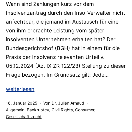
Wann sind Zahlungen kurz vor dem
Insolvenzantrag durch den Inso-Verwalter nicht
anfechtbar, die jemand im Austausch für eine
von ihm erbrachte Leistung vom später
insolventen Unternehmen erhalten hat? Der
Bundesgerichtshof (BGH) hat in einem für die
Praxis der Insolvenz relevanten Urteil v.
05.12.2024 (Az. IX ZR 122/23) Stellung zu dieser
Frage bezogen. Im Grundsatz gilt: Jede…
Insolvenzanfechtung:
weiterlesen
BGH
Veröffentlicht
16. Januar 2025
Von
Dr. Julien Arnaud
entscheidet
am
Kategorisiert
Allgemein
,
Bankruptcy
,
Civil Rights
,
Consumer
,
zu
als
Gesellschaftsrecht
„unlauterem“
Handeln