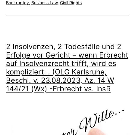
am
Kategorisiert
Bankruptcy
,
Business Law
,
Civil Rights
Schadensersatz
als
gegen
Geschäftsleiter
durch
Gläubiger
2 Insolvenzen, 2 Todesfälle und 2
Erfolge vor Gericht – wenn Erbrecht
auf Insolvenzrecht trifft, wird es
kompliziert… (OLG Karlsruhe,
Beschl. v. 23.08.2023, Az. 14 W
144/21 (Wx) -Erbrecht vs. InsR