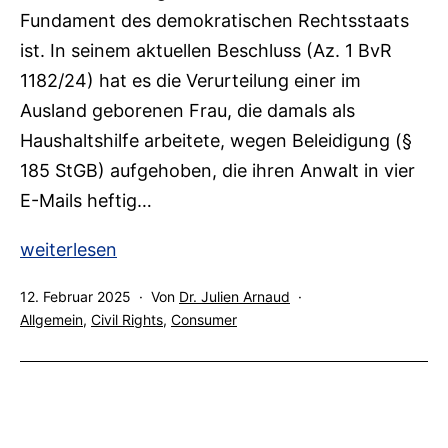
Fundament des demokratischen Rechtsstaats
ist. In seinem aktuellen Beschluss (Az. 1 BvR
1182/24) hat es die Verurteilung einer im
Ausland geborenen Frau, die damals als
Haushaltshilfe arbeitete, wegen Beleidigung (§
185 StGB) aufgehoben, die ihren Anwalt in vier
E-Mails heftig…
Meinungsfreiheit
weiterlesen
–
Veröffentlicht
12. Februar 2025
Von
Dr. Julien Arnaud
gilt
am
Kategorisiert
Allgemein
,
Civil Rights
,
Consumer
auch
als
im
digitalen
Raum