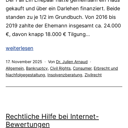
l
gekauft und über ein Darlehen finanziert. Beide
e
standen zu je 1/2 im Grundbuch. Von 2016 bis
2019 zahlte der Ehemann insgesamt ca. 24.000
s
€, davon knapp 18.000 € Tilgung…
Insolvenz
weiterlesen
des
Veröffentlicht
17. November 2025
Von
Dr. Julien Arnaud
Alleinverdieners:
am
Kategorisiert
Allgemein
,
Bankruptcy
,
Civil Rights
,
Consumer
,
Erbrecht und
Können
als
Nachfolgegestaltung
,
Insolvenzberatung
,
Zivilrecht
Ratenzahlungen
für
das
gemeinsame
Haus
Rechtliche Hilfe bei Internet-
vom
Bewertungen
Ehepartner