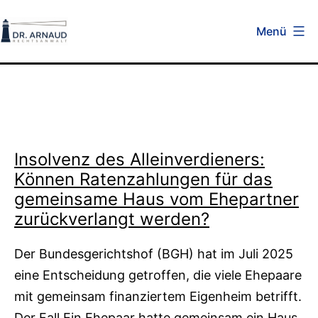
Zum
Menü
Inhalt
Kanzlei
springen
Dr.
Arnaud
A
Insolvenz des Alleinverdieners:
k
Können Ratenzahlungen für das
t
gemeinsame Haus vom Ehepartner
zurückverlangt werden?
u
Der Bundesgerichtshof (BGH) hat im Juli 2025
e
eine Entscheidung getroffen, die viele Ehepaare
l
mit gemeinsam finanziertem Eigenheim betrifft.
Der Fall Ein Ehepaar hatte gemeinsam ein Haus