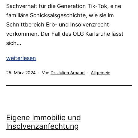
Sachverhalt für die Generation Tik-Tok, eine
familiäre Schicksalsgeschichte, wie sie im
Schnittbereich Erb- und Insolvenzrecht
vorkommen. Der Fall des OLG Karlsruhe lässt
sich…
2
weiterlesen
Insolvenzen,
Veröffentlicht
Kategorisiert
25. März 2024
Von
Dr. Julien Arnaud
Allgemein
2
am
als
Todesfälle
und
2
Erfolge
Eigene Immobilie und
vor
Insolvenzanfechtung
Gericht
–